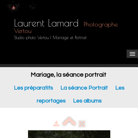
Laurent Lamard
Photographe
Vertou
Studio photo Vertou | Mariage et Portrait
Accueil
Mariage, la séance portrait
Les Galeries
▼
Les préparatifs
La séance Portrait
Les
reportages
Les albums
Tarifs
Espace clients
Boutique
Contact