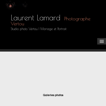
Laurent Lamard
Photographe
Vertou
Studio photo Vertou | Mariage et Portrait
Accueil
Les Galeries
▼
Tarifs
Espace clients
Galeries photos
Boutique
Contact