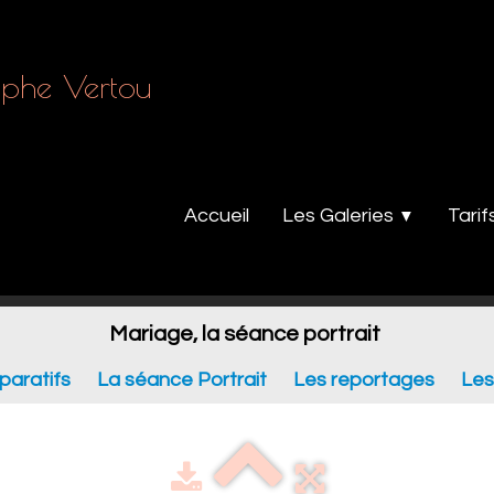
phe Vertou
Accueil
Les Galeries
Tarif
▼
Mariage, la séance portrait
paratifs
La séance Portrait
Les reportages
Les